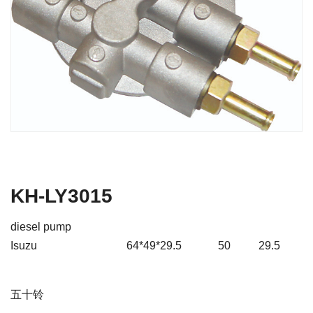
KH-LY3015
diesel pump
Isuzu
64*49*29.5
50
29.5
五十铃